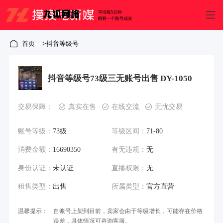
>
首页
抖音等级号
抖音等级号73级三无账号出售 DY-1050
交易保障：
真实在售
在线交流
无忧交易
账号等级：
73级
等级区间：
71-80
消费金额：
16690350
有无违规：
无
身份认证：
未认证
直播权限：
无
租售类型：
出售
所属类型：
官方直营
温馨提示：
自账号上架到目前，卖家会由于等级增长，可能存在价格
误差，具体情况可咨询客服。